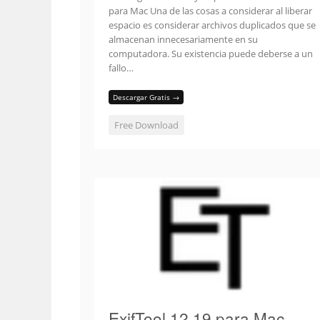
para Mac Una de las cosas a considerar al liberar
espacio es considerar archivos duplicados que se
almacenan innecesariamente en su
computadora. Su existencia puede deberse a un
fallo…
Descargar Gratis →
Free Download
ExifTool 12.19 para Mac –